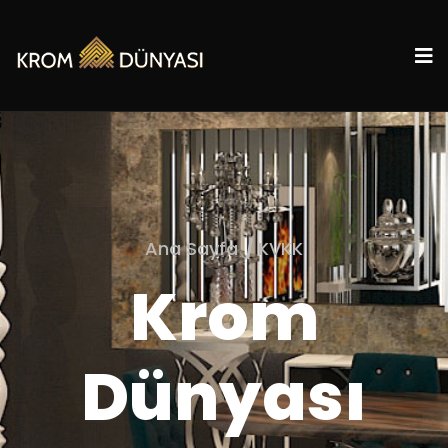
Ana Sayfa
KVKK
Krom
Dünyası